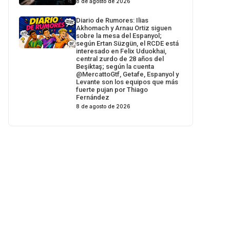
8 de agosto de 2026
Diario de Rumores: Ilias
Akhomach y Arnau Ortiz siguen
sobre la mesa del Espanyol;
según Ertan Süzgün, el RCDE está
interesado en Felix Uduokhai,
central zurdo de 28 años del
Beşiktaş; según la cuenta
@MercattoGtf, Getafe, Espanyol y
Levante son los equipos que más
fuerte pujan por Thiago
Fernández
8 de agosto de 2026