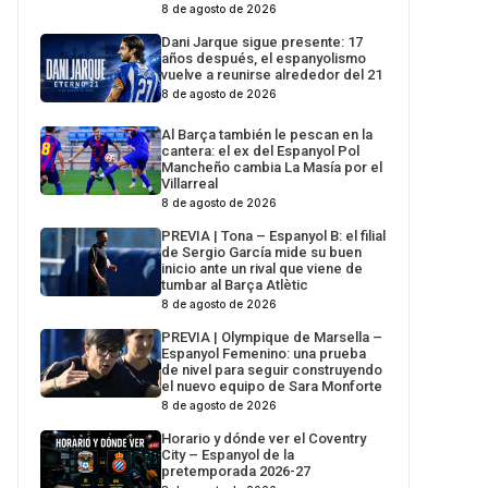
8 de agosto de 2026
Dani Jarque sigue presente: 17
años después, el espanyolismo
vuelve a reunirse alrededor del 21
8 de agosto de 2026
Al Barça también le pescan en la
cantera: el ex del Espanyol Pol
Mancheño cambia La Masía por el
Villarreal
8 de agosto de 2026
PREVIA | Tona – Espanyol B: el filial
de Sergio García mide su buen
inicio ante un rival que viene de
tumbar al Barça Atlètic
8 de agosto de 2026
PREVIA | Olympique de Marsella –
Espanyol Femenino: una prueba
de nivel para seguir construyendo
el nuevo equipo de Sara Monforte
8 de agosto de 2026
Horario y dónde ver el Coventry
City – Espanyol de la
pretemporada 2026-27