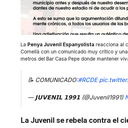
La
Penya Juvenil Espanyolista
reacciona al c
Cornellà con un comunicado muy crítico y una
metros del Bar Casa Pepe donde mantener viva 
📝 COMUNICADO:
#RCDE
pic.twitt
— 𝗝𝗨𝗩𝗘𝗡𝗜𝗟 𝟭𝟵𝟵𝟭 (@Juvenil1991)
La Juvenil se rebela contra el c