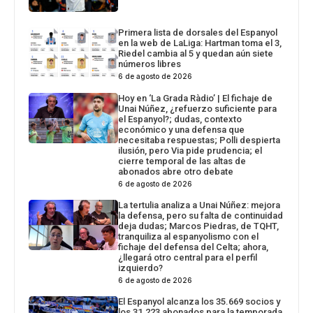
Primera lista de dorsales del Espanyol
en la web de LaLiga: Hartman toma el 3,
Riedel cambia al 5 y quedan aún siete
números libres
6 de agosto de 2026
Hoy en ‘La Grada Ràdio’ | El fichaje de
Unai Núñez, ¿refuerzo suficiente para
el Espanyol?; dudas, contexto
económico y una defensa que
necesitaba respuestas; Polli despierta
ilusión, pero Via pide prudencia; el
cierre temporal de las altas de
abonados abre otro debate
6 de agosto de 2026
La tertulia analiza a Unai Núñez: mejora
la defensa, pero su falta de continuidad
deja dudas; Marcos Piedras, de TQHT,
tranquiliza al espanyolismo con el
fichaje del defensa del Celta; ahora,
¿llegará otro central para el perfil
izquierdo?
6 de agosto de 2026
El Espanyol alcanza los 35.669 socios y
los 31.223 abonados para la temporada