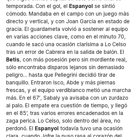
temporada. Con el gol, el
Espanyol
se sintió
cómodo. Mandaba en el campo con un juego más
directo y vertical, y con Joan García en estado de
gracia. El guardameta volvió a sostener al equipo
en varias acciones clave, como en el minuto 70,
cuando le sacó una ocasión clarísima a Lo Celso
tras un error de Cabrera en la salida de balón. El
Betis
, con más posesión pero sin mordiente real,
sólo encontraba disparos lejanos sin demasiado
peligro… hasta que Pellegrini decidió tirar de
banquillo. Entraron Isco, Abde y más piernas
frescas, y el equipo verdiblanco metió una marcha
más. En el 67′, Sabaly ya avisaba con un zurdazo
al palo. El empate era cuestión de tiempo, y llegó
en el 85’, tras varios errores encadenados en la
zaga perica. Lo Celso, solo dentro del área, no
perdonó. El
Espanyol
todavía tuvo una ocasión
clara, cuando Jofre la puso rasa al corazón del