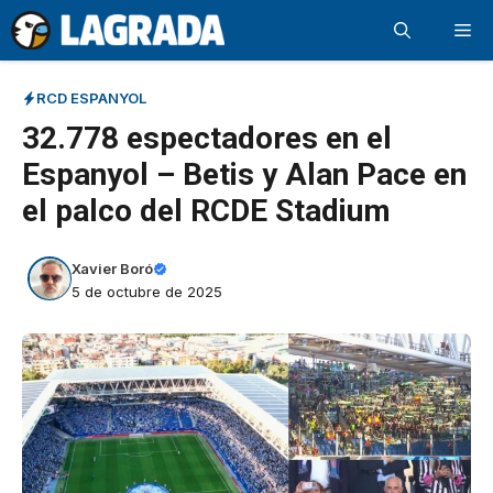
Saltar
Me
al
contenido
RCD ESPANYOL
32.778 espectadores en el
Espanyol – Betis y Alan Pace en
el palco del RCDE Stadium
Xavier Boró
5 de octubre de 2025