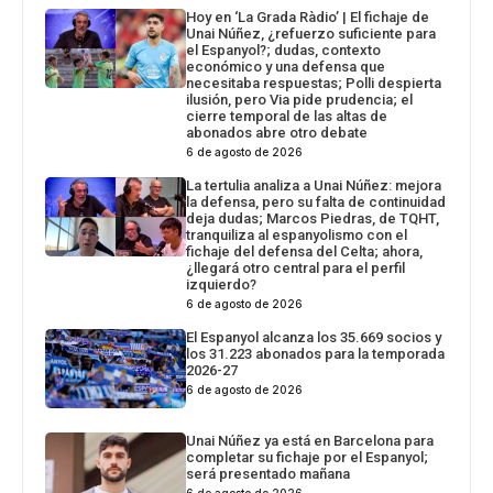
Hoy en ‘La Grada Ràdio’ | El fichaje de
Unai Núñez, ¿refuerzo suficiente para
el Espanyol?; dudas, contexto
económico y una defensa que
necesitaba respuestas; Polli despierta
ilusión, pero Via pide prudencia; el
cierre temporal de las altas de
abonados abre otro debate
6 de agosto de 2026
La tertulia analiza a Unai Núñez: mejora
la defensa, pero su falta de continuidad
deja dudas; Marcos Piedras, de TQHT,
tranquiliza al espanyolismo con el
fichaje del defensa del Celta; ahora,
¿llegará otro central para el perfil
izquierdo?
6 de agosto de 2026
El Espanyol alcanza los 35.669 socios y
los 31.223 abonados para la temporada
2026-27
6 de agosto de 2026
Unai Núñez ya está en Barcelona para
completar su fichaje por el Espanyol;
será presentado mañana