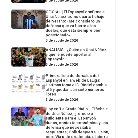
7 de agosto de 2026
OFICIAL | El Espanyol confirma a
Unai Núñez como cuarto fichaje
del verano: «Me considero un
defensa que va fuerte a los
duelos, que está siempre bien
posicionado»
6 de agosto de 2026
ANÁLISIS | ¿Quién es Unai Núñez
y qué le puede aportar al
Espanyol?
6 de agosto de 2026
Primera lista de dorsales del
Espanyol en la web de LaLiga:
Hartman toma el 3, Riedel cambia
al 5 y quedan aún siete números
libres
6 de agosto de 2026
Hoy en ‘La Grada Ràdio’ | El fichaje
de Unai Núñez, ¿refuerzo
suficiente para el Espanyol?;
dudas, contexto económico y una
defensa que necesitaba
respuestas; Polli despierta ilusión,
pero Via pide prudencia; el cierre