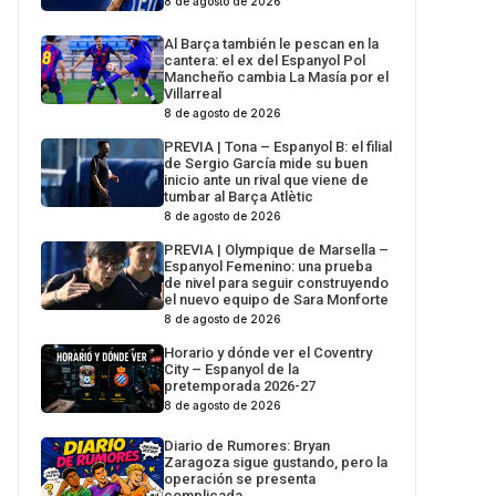
8 de agosto de 2026
Al Barça también le pescan en la
cantera: el ex del Espanyol Pol
Mancheño cambia La Masía por el
Villarreal
8 de agosto de 2026
PREVIA | Tona – Espanyol B: el filial
de Sergio García mide su buen
inicio ante un rival que viene de
tumbar al Barça Atlètic
8 de agosto de 2026
PREVIA | Olympique de Marsella –
Espanyol Femenino: una prueba
de nivel para seguir construyendo
el nuevo equipo de Sara Monforte
8 de agosto de 2026
Horario y dónde ver el Coventry
City – Espanyol de la
pretemporada 2026-27
8 de agosto de 2026
Diario de Rumores: Bryan
Zaragoza sigue gustando, pero la
operación se presenta
complicada