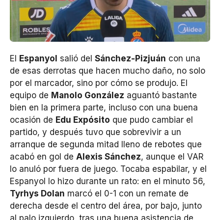
El
Espanyol
salió del
Sánchez-Pizjuán
con una
de esas derrotas que hacen mucho daño, no solo
por el marcador, sino por cómo se produjo. El
equipo de
Manolo González
aguantó bastante
bien en la primera parte, incluso con una buena
ocasión de
Edu Expósito
que pudo cambiar el
partido, y después tuvo que sobrevivir a un
arranque de segunda mitad lleno de rebotes que
acabó en gol de
Alexis Sánchez
, aunque el VAR
lo anuló por fuera de juego. Tocaba espabilar, y el
Espanyol lo hizo durante un rato: en el minuto 56,
Tyrhys Dolan
marcó el 0-1 con un remate de
derecha desde el centro del área, por bajo, junto
al palo izquierdo, tras una buena asistencia de