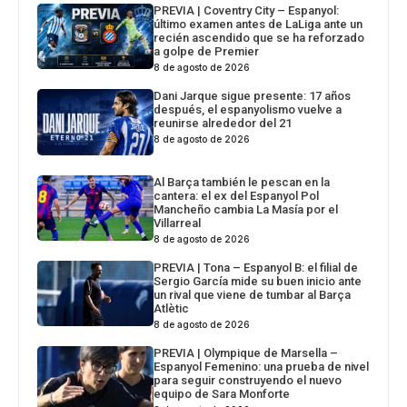
PREVIA | Coventry City – Espanyol:
último examen antes de LaLiga ante un
recién ascendido que se ha reforzado
a golpe de Premier
8 de agosto de 2026
Dani Jarque sigue presente: 17 años
después, el espanyolismo vuelve a
reunirse alrededor del 21
8 de agosto de 2026
Al Barça también le pescan en la
cantera: el ex del Espanyol Pol
Mancheño cambia La Masía por el
Villarreal
8 de agosto de 2026
PREVIA | Tona – Espanyol B: el filial de
Sergio García mide su buen inicio ante
un rival que viene de tumbar al Barça
Atlètic
8 de agosto de 2026
PREVIA | Olympique de Marsella –
Espanyol Femenino: una prueba de nivel
para seguir construyendo el nuevo
equipo de Sara Monforte