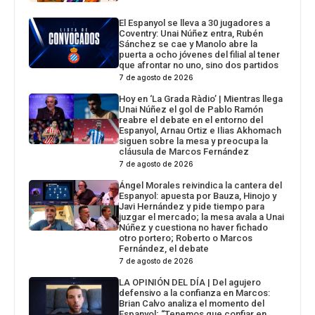
El Espanyol se lleva a 30 jugadores a
Coventry: Unai Núñez entra, Rubén
Sánchez se cae y Manolo abre la
puerta a ocho jóvenes del filial al tener
que afrontar no uno, sino dos partidos
7 de agosto de 2026
Hoy en ‘La Grada Ràdio’ | Mientras llega
Unai Núñez el gol de Pablo Ramón
reabre el debate en el entorno del
Espanyol, Arnau Ortiz e Ilias Akhomach
siguen sobre la mesa y preocupa la
cláusula de Marcos Fernández
7 de agosto de 2026
Ángel Morales reivindica la cantera del
Espanyol: apuesta por Bauza, Hinojo y
Javi Hernández y pide tiempo para
juzgar el mercado; la mesa avala a Unai
Núñez y cuestiona no haver fichado
otro portero; Roberto o Marcos
Fernández, el debate
7 de agosto de 2026
LA OPINIÓN DEL DÍA | Del agujero
defensivo a la confianza en Marcos:
Brian Calvo analiza el momento del
Espanyol; “Tenemos que confiar en