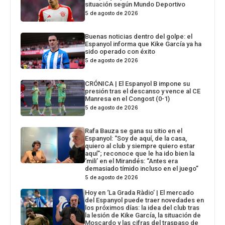
situación según Mundo Deportivo
5 de agosto de 2026
Buenas noticias dentro del golpe: el
Espanyol informa que Kike García ya ha
sido operado con éxito
5 de agosto de 2026
CRÓNICA | El Espanyol B impone su
presión tras el descanso y vence al CE
Manresa en el Congost (0-1)
5 de agosto de 2026
Rafa Bauza se gana su sitio en el
Espanyol: “Soy de aquí, de la casa,
quiero al club y siempre quiero estar
aquí”; reconoce que le ha ido bien la
‘mili’ en el Mirandés: “Antes era
demasiado tímido incluso en el juego”
5 de agosto de 2026
Hoy en ‘La Grada Ràdio’ | El mercado
del Espanyol puede traer novedades en
los próximos días: la idea del club tras
la lesión de Kike García, la situación de
Moscardo y las cifras del traspaso de