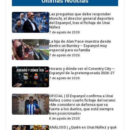
Últimas Noticias
Las preguntas que debe responder
Monchi, el director general deportivo
del Espanyol, tras el fichaje de Unai
Núñez
7 de agosto de 2026
La hija de Alan Pace muestra desde
dentro un Burnley – Espanyol muy
especial para su familia
7 de agosto de 2026
Horario y dónde ver el Coventry City –
Espanyol de la pretemporada 2026-27
7 de agosto de 2026
OFICIAL | El Espanyol confirma a Unai
Núñez como cuarto fichaje del verano:
«Me considero un defensa que va
fuerte a los duelos, que está siempre
bien posicionado»
6 de agosto de 2026
ANÁLISIS | ¿Quién es Unai Núñez y qué