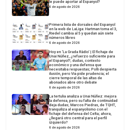
le puede aportar al Espanyol?
6 de agosto de 2026
Primera lista de dorsales del Espanyol
en la web de LaLiga: Hartman toma el 3,
Riedel cambia al 5 y quedan aún siete
números libres
6 de agosto de 2026
Hoy en ‘La Grada Ràdio’ | El fichaje de
Unai Núñez, ¿refuerzo suficiente para
el Espanyol?; dudas, contexto
económico y una defensa que
necesitaba respuestas; Polli despierta
ilusión, pero Via pide prudencia; el
cierre temporal de las altas de
abonados abre otro debate
6 de agosto de 2026
La tertulia analiza a Unai Núñez: mejora
la defensa, pero su falta de continuidad
deja dudas; Marcos Piedras, de TQHT,
tranquiliza al espanyolismo con el
fichaje del defensa del Celta; ahora,
¿llegará otro central para el perfil
izquierdo?
6 de agosto de 2026