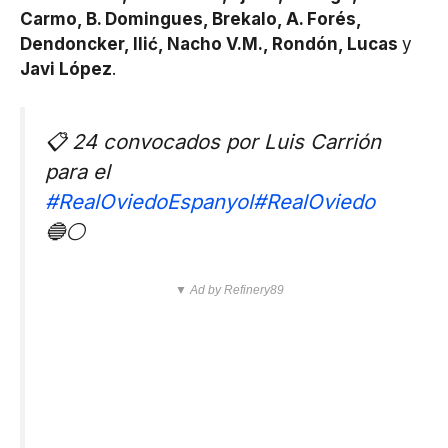
Carmo, B. Domingues, Brekalo, A. Forés,
Dendoncker, Ilić, Nacho V.M., Rondón, Lucas
y
Javi López
.
📋 24 convocados por Luis Carrión
para el
#RealOviedoEspanyol
#RealOviedo
🔵⚪
▼ Ad by Refinery89