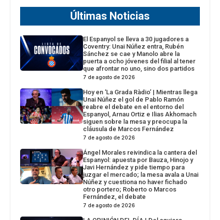
Últimas Noticias
El Espanyol se lleva a 30 jugadores a
Coventry: Unai Núñez entra, Rubén
Sánchez se cae y Manolo abre la
puerta a ocho jóvenes del filial al tener
que afrontar no uno, sino dos partidos
7 de agosto de 2026
Hoy en ‘La Grada Ràdio’ | Mientras llega
Unai Núñez el gol de Pablo Ramón
reabre el debate en el entorno del
Espanyol, Arnau Ortiz e Ilias Akhomach
siguen sobre la mesa y preocupa la
cláusula de Marcos Fernández
7 de agosto de 2026
Ángel Morales reivindica la cantera del
Espanyol: apuesta por Bauza, Hinojo y
Javi Hernández y pide tiempo para
juzgar el mercado; la mesa avala a Unai
Núñez y cuestiona no haver fichado
otro portero; Roberto o Marcos
Fernández, el debate
7 de agosto de 2026