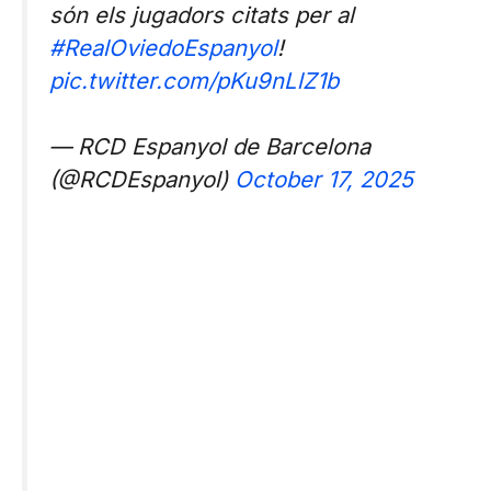
són els jugadors citats per al
#RealOviedoEspanyol
!
pic.twitter.com/pKu9nLlZ1b
— RCD Espanyol de Barcelona
(@RCDEspanyol)
October 17, 2025