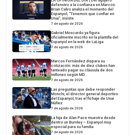
LA OPINIÓN DEL DÍA | Del agujero
defensivo a la confianza en Marcos:
Brian Calvo analiza el momento del
Espanyol; “Tenemos que confiar en
Unai”, insiste
7 de agosto de 2026
Gabriel Moscardo ya figura
oficialmente inscrito en la plantilla del
Espanyol en la web de LaLiga
7 de agosto de 2026
Marcos Fernández dispara su
cotización: más de diez clubes han
tanteado pagar su cláusula de dos
millones según MD
7 de agosto de 2026
Las preguntas que debe responder
Monchi, el director general deportivo
del Espanyol, tras el fichaje de Unai
Núñez
7 de agosto de 2026
La hija de Alan Pace muestra desde
dentro un Burnley – Espanyol muy
especial para su familia
7 de agosto de 2026