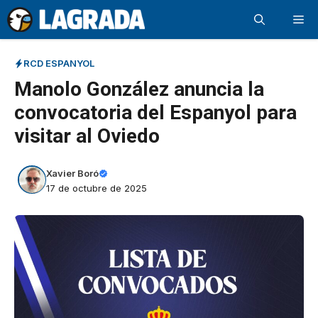
Saltar
Me
al
contenido
RCD ESPANYOL
Manolo González anuncia la
convocatoria del Espanyol para
visitar al Oviedo
Xavier Boró
17 de octubre de 2025