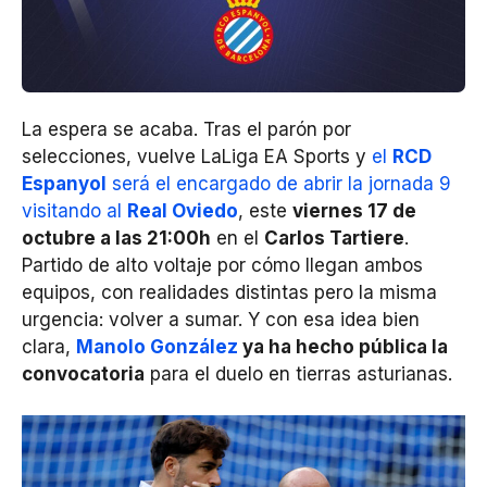
La espera se acaba. Tras el parón por
selecciones, vuelve LaLiga EA Sports y
el
RCD
Espanyol
será el encargado de abrir la jornada 9
visitando al
Real Oviedo
, este
viernes 17 de
octubre a las 21:00h
en el
Carlos Tartiere
.
Partido de alto voltaje por cómo llegan ambos
equipos, con realidades distintas pero la misma
urgencia: volver a sumar. Y con esa idea bien
clara,
Manolo González
ya ha hecho pública la
convocatoria
para el duelo en tierras asturianas.