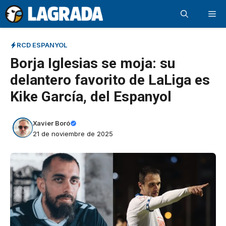
Saltar
Me
al
contenido
RCD ESPANYOL
Borja Iglesias se moja: su
delantero favorito de LaLiga es
Kike García, del Espanyol
Xavier Boró
21 de noviembre de 2025