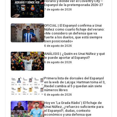
Horario y dónde ver el Coventry City –
Espanyol de la pretemporada 2026-27
7 de agosto de 2026
OFICIAL | El Espanyol confirma a Unai
Núñez como cuarto fichaje del verano:
«Me considero un defensa que va
fuerte a los duelos, que está siempre
bien posicionado»
6 de agosto de 2026
ANÁLISIS | ¿Quién es Unai Núñez y qué
le puede aportar al Espanyol?
6 de agosto de 2026
Primera lista de dorsales del Espanyol
en la web de LaLiga: Hartman toma el 3,
Riedel cambia al 5 y quedan aún siete
números libres
6 de agosto de 2026
Hoy en ‘La Grada Ràdio’ | El fichaje de
Unai Núñez, ¿refuerzo suficiente para
el Espanyol?; dudas, contexto
económico y una defensa que