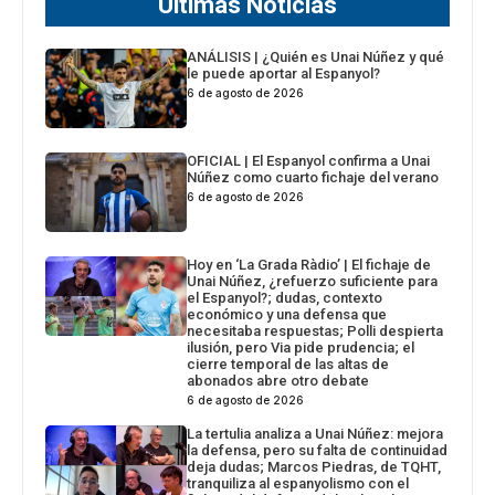
Últimas Noticias
ANÁLISIS | ¿Quién es Unai Núñez y qué
le puede aportar al Espanyol?
6 de agosto de 2026
OFICIAL | El Espanyol confirma a Unai
Núñez como cuarto fichaje del verano
6 de agosto de 2026
Hoy en ‘La Grada Ràdio’ | El fichaje de
Unai Núñez, ¿refuerzo suficiente para
el Espanyol?; dudas, contexto
económico y una defensa que
necesitaba respuestas; Polli despierta
ilusión, pero Via pide prudencia; el
cierre temporal de las altas de
abonados abre otro debate
6 de agosto de 2026
La tertulia analiza a Unai Núñez: mejora
la defensa, pero su falta de continuidad
deja dudas; Marcos Piedras, de TQHT,
tranquiliza al espanyolismo con el