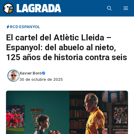
Saltar
Me
al
contenido
RCD ESPANYOL
El cartel del Atlètic Lleida –
Espanyol: del abuelo al nieto,
125 años de historia contra seis
Xavier Boró
30 de octubre de 2025