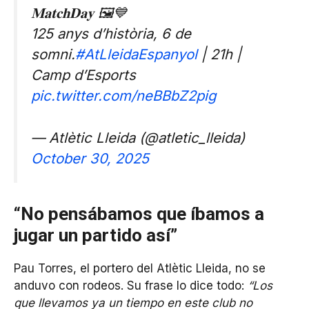
𝐌𝐚𝐭𝐜𝐡𝐃𝐚𝐲 🖼️💙
125 anys d’història, 6 de
somni.
#AtLleidaEspanyol
| 21h |
Camp d’Esports
pic.twitter.com/neBBbZ2pig
— Atlètic Lleida (@atletic_lleida)
October 30, 2025
“No pensábamos que íbamos a
jugar un partido así”
Pau Torres, el portero del Atlètic Lleida, no se
anduvo con rodeos. Su frase lo dice todo:
“Los
que llevamos ya un tiempo en este club no