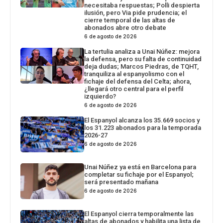
necesitaba respuestas; Polli despierta
ilusión, pero Via pide prudencia; el
cierre temporal de las altas de
abonados abre otro debate
6 de agosto de 2026
La tertulia analiza a Unai Núñez: mejora
la defensa, pero su falta de continuidad
deja dudas; Marcos Piedras, de TQHT,
tranquiliza al espanyolismo con el
fichaje del defensa del Celta; ahora,
¿llegará otro central para el perfil
izquierdo?
6 de agosto de 2026
El Espanyol alcanza los 35.669 socios y
los 31.223 abonados para la temporada
2026-27
6 de agosto de 2026
Unai Núñez ya está en Barcelona para
completar su fichaje por el Espanyol;
será presentado mañana
6 de agosto de 2026
El Espanyol cierra temporalmente las
altas de abonados y habilita una lista de