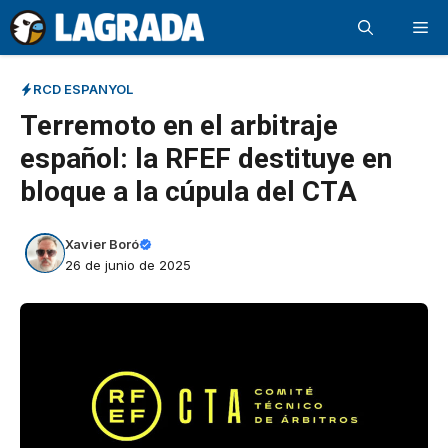
Saltar
Me
al
contenido
RCD ESPANYOL
Terremoto en el arbitraje
español: la RFEF destituye en
bloque a la cúpula del CTA
Xavier Boró
26 de junio de 2025