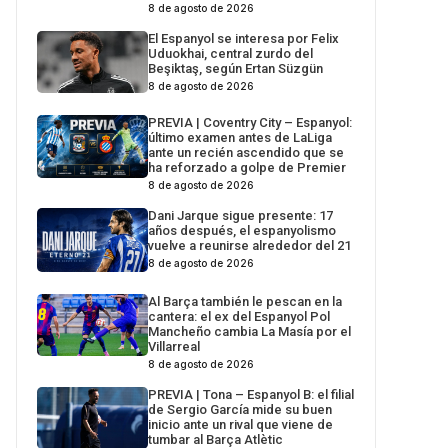
8 de agosto de 2026
El Espanyol se interesa por Felix
Uduokhai, central zurdo del
Beşiktaş, según Ertan Süzgün
8 de agosto de 2026
PREVIA | Coventry City – Espanyol:
último examen antes de LaLiga
ante un recién ascendido que se
ha reforzado a golpe de Premier
8 de agosto de 2026
Dani Jarque sigue presente: 17
años después, el espanyolismo
vuelve a reunirse alrededor del 21
8 de agosto de 2026
Al Barça también le pescan en la
cantera: el ex del Espanyol Pol
Mancheño cambia La Masía por el
Villarreal
8 de agosto de 2026
PREVIA | Tona – Espanyol B: el filial
de Sergio García mide su buen
inicio ante un rival que viene de
tumbar al Barça Atlètic