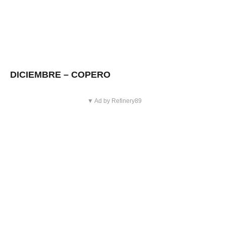
DICIEMBRE – COPERO
▼ Ad by Refinery89