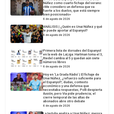
Núñez como cuarto fichaje del verano:
«Me considero un defensa que va
fuerte a los duelos, que está siempre
bien posicionado»
6 de agosto de 2026
ANÁLISIS | ¿Quién es Unai Núñez y qué
le puede aportar al Espanyol?
6 de agosto de 2026
Primera lista de dorsales del Espanyol
en la web de LaLiga: Hartman toma el 3,
Riedel cambia al 5 y quedan aún siete
números libres
6 de agosto de 2026
Hoy en ‘La Grada Ràdio’ | El fichaje de
Unai Núñez, ¿refuerzo suficiente para
el Espanyol?; dudas, contexto
económico y una defensa que
necesitaba respuestas; Polli despierta
ilusión, pero Via pide prudencia; el
cierre temporal de las altas de
abonados abre otro debate
6 de agosto de 2026
La tertulia analiza a Unai Núñez: mejora