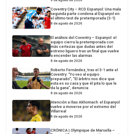
9 de agosto de 2026
Coventry City – RCD Espanyol: Una mala
segunda parte condena al Espanyol en
el último test de pretemporada (3-1)
8 de agosto de 2026
El análisis del Coventry – Espanyol: el
equipo cierra la pretemporada con
más certezas que dudas antes del
estreno liguero tras un final que vuelve
a encender las alarmas
8 de agosto de 2026
Roberto Fernández, tras el 3-1 ante el
Coventry: “Yo veo al equipo
preparado”; “El árbitro nos dice que
esta es su casa y que él pita lo que le
da la gana”, denuncia
8 de agosto de 2026
Atención a Ilias Akhomach: el Espanyol
vuelve a moverse por el extremo del
Villarreal
8 de agosto de 2026
CRÓNICA | Olympique de Marsella –