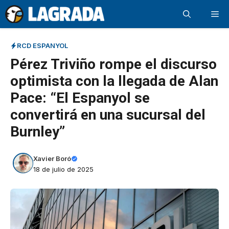
Saltar
Me
al
contenido
RCD ESPANYOL
Pérez Triviño rompe el discurso
optimista con la llegada de Alan
Pace: “El Espanyol se
convertirá en una sucursal del
Burnley”
Xavier Boró
18 de julio de 2025