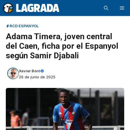
Saltar
Me
al
contenido
RCD ESPANYOL
Adama Timera, joven central
del Caen, ficha por el Espanyol
según Samir Djabali
Xavier Boró
26 de junio de 2025