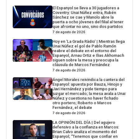
El Espanyol se lleva a 30 jugadores a
Coventry: Unai Núñez entra, Rubén
Sánchez se cae y Manolo abre la
puerta a ocho jóvenes del filial al tener
que afrontar no uno, sino dos partidos
7 de agosto de 2026
Hoy en ‘La Grada Ràdio’ | Mientras llega
Unai Núñez el gol de Pablo Ramón
reabre el debate en el entorno del
Espanyol, Arnau Ortiz e Ilias Akhomach
siguen sobre la mesa y preocupa la
cláusula de Marcos Fernández
7 de agosto de 2026
Ángel Morales reivindica la cantera del
Espanyol: apuesta por Bauza, Hinojo y
Javi Hernández y pide tiempo para
juzgar el mercado; la mesa avala a Unai
Núñez y cuestiona no haver fichado
otro portero; Roberto o Marcos
Fernández, el debate
7 de agosto de 2026
LA OPINIÓN DEL DÍA | Del agujero
defensivo a la confianza en Marcos:
Brian Calvo analiza el momento del
Espanyol; “Tenemos que confiar en