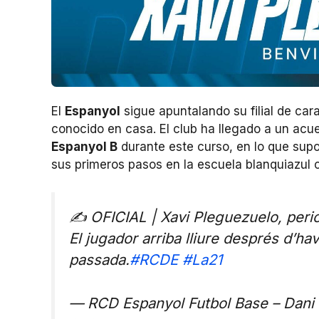
El
Espanyol
sigue apuntalando su filial de ca
conocido en casa. El club ha llegado a un ac
Espanyol B
durante este curso, en lo que supo
sus primeros pasos en la escuela blanquiazul 
✍️ OFICIAL | Xavi Pleguezuelo, peri
El jugador arriba lliure després d’hav
passada.
#RCDE
#La21
— RCD Espanyol Futbol Base – Dani