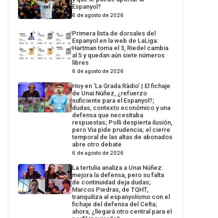
Espanyol?
6 de agosto de 2026
Primera lista de dorsales del
Espanyol en la web de LaLiga:
Hartman toma el 3, Riedel cambia
al 5 y quedan aún siete números
libres
6 de agosto de 2026
Hoy en ‘La Grada Ràdio’ | El fichaje
de Unai Núñez, ¿refuerzo
suficiente para el Espanyol?;
dudas, contexto económico y una
defensa que necesitaba
respuestas; Polli despierta ilusión,
pero Via pide prudencia; el cierre
temporal de las altas de abonados
abre otro debate
6 de agosto de 2026
La tertulia analiza a Unai Núñez:
mejora la defensa, pero su falta
de continuidad deja dudas;
Marcos Piedras, de TQHT,
tranquiliza al espanyolismo con el
fichaje del defensa del Celta;
ahora, ¿llegará otro central para el