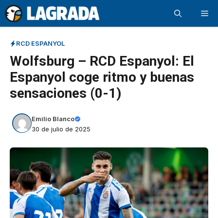
Saltar
Me
al
contenido
RCD ESPANYOL
Wolfsburg – RCD Espanyol: El
Espanyol coge ritmo y buenas
sensaciones (0-1)
Emilio Blanco
30 de julio de 2025