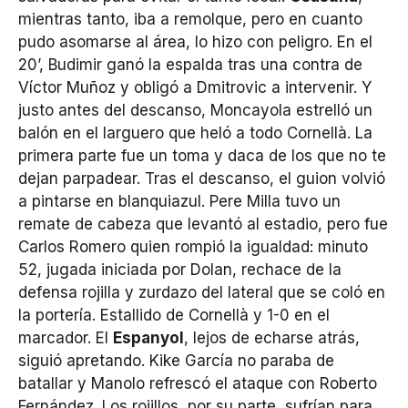
mientras tanto, iba a remolque, pero en cuanto
pudo asomarse al área, lo hizo con peligro. En el
20’, Budimir ganó la espalda tras una contra de
Víctor Muñoz y obligó a Dmitrovic a intervenir. Y
justo antes del descanso, Moncayola estrelló un
balón en el larguero que heló a todo Cornellà. La
primera parte fue un toma y daca de los que no te
dejan parpadear. Tras el descanso, el guion volvió
a pintarse en blanquiazul. Pere Milla tuvo un
remate de cabeza que levantó al estadio, pero fue
Carlos Romero quien rompió la igualdad: minuto
52, jugada iniciada por Dolan, rechace de la
defensa rojilla y zurdazo del lateral que se coló en
la portería. Estallido de Cornellà y 1-0 en el
marcador. El
Espanyol
, lejos de echarse atrás,
siguió apretando. Kike García no paraba de
batallar y Manolo refrescó el ataque con Roberto
Fernández. Los rojillos, por su parte, sufrían para