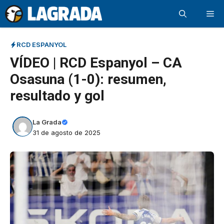
Saltar
Me
al
contenido
RCD ESPANYOL
VÍDEO | RCD Espanyol – CA
Osasuna (1-0): resumen,
resultado y gol
La Grada
31 de agosto de 2025