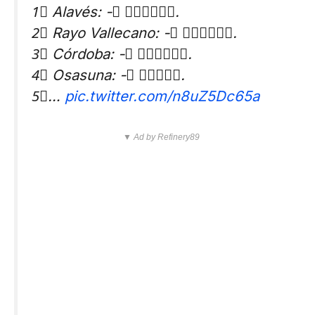
1⃣ Alavés: -𝟑 𝐩𝐮𝐧𝐭𝐨𝐬.
2⃣ Rayo Vallecano: -𝟐 𝐩𝐮𝐧𝐭𝐨𝐬.
3⃣ Córdoba: -𝟐 𝐩𝐮𝐧𝐭𝐨𝐬.
4⃣ Osasuna: -𝟏 𝐩𝐮𝐧𝐭𝐨.
5⃣…
pic.twitter.com/n8uZ5Dc65a
▼ Ad by Refinery89