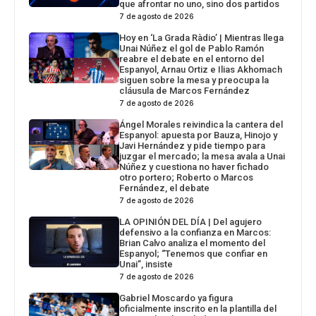
que afrontar no uno, sino dos partidos
7 de agosto de 2026
Hoy en ‘La Grada Ràdio’ | Mientras llega
Unai Núñez el gol de Pablo Ramón
reabre el debate en el entorno del
Espanyol, Arnau Ortiz e Ilias Akhomach
siguen sobre la mesa y preocupa la
cláusula de Marcos Fernández
7 de agosto de 2026
Ángel Morales reivindica la cantera del
Espanyol: apuesta por Bauza, Hinojo y
Javi Hernández y pide tiempo para
juzgar el mercado; la mesa avala a Unai
Núñez y cuestiona no haver fichado
otro portero; Roberto o Marcos
Fernández, el debate
7 de agosto de 2026
LA OPINIÓN DEL DÍA | Del agujero
defensivo a la confianza en Marcos:
Brian Calvo analiza el momento del
Espanyol; “Tenemos que confiar en
Unai”, insiste
7 de agosto de 2026
Gabriel Moscardo ya figura
oficialmente inscrito en la plantilla del