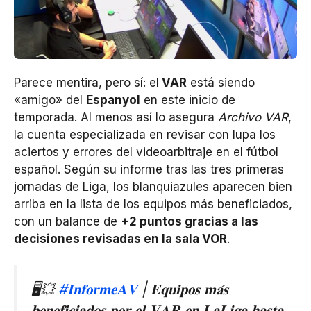
Parece mentira, pero sí: el
VAR
está siendo
«amigo» del
Espanyol
en este inicio de
temporada. Al menos así lo asegura
Archivo VAR
,
la cuenta especializada en revisar con lupa los
aciertos y errores del videoarbitraje en el fútbol
español. Según su informe tras las tres primeras
jornadas de Liga, los blanquiazules aparecen bien
arriba en la lista de los equipos más beneficiados,
con un balance de
+2 puntos gracias a las
decisiones revisadas en la sala VOR
.
🖥️💥
#𝐈𝐧𝐟𝐨𝐫𝐦𝐞𝐀𝐕
| 𝐄𝐪𝐮𝐢𝐩𝐨𝐬 𝐦𝐚́𝐬
𝐛𝐞𝐧𝐞𝐟𝐢𝐜𝐢𝐚𝐝𝐨𝐬 𝐩𝐨𝐫 𝐞𝐥 𝐕𝐀𝐑 𝐞𝐧 𝐋𝐚𝐋𝐢𝐠𝐚 𝐡𝐚𝐬𝐭𝐚