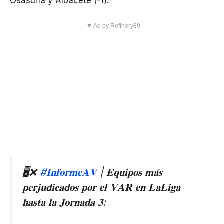
Osasuna y Albacete (-1).
▼ Ad by Refinery89
🖥️❌
#𝐈𝐧𝐟𝐨𝐫𝐦𝐞𝐀𝐕
| 𝐄𝐪𝐮𝐢𝐩𝐨𝐬 𝐦𝐚́𝐬
𝐩𝐞𝐫𝐣𝐮𝐝𝐢𝐜𝐚𝐝𝐨𝐬 𝐩𝐨𝐫 𝐞𝐥 𝐕𝐀𝐑 𝐞𝐧 𝐋𝐚𝐋𝐢𝐠𝐚
𝐡𝐚𝐬𝐭𝐚 𝐥𝐚 𝐉𝐨𝐫𝐧𝐚𝐝𝐚 𝟑: