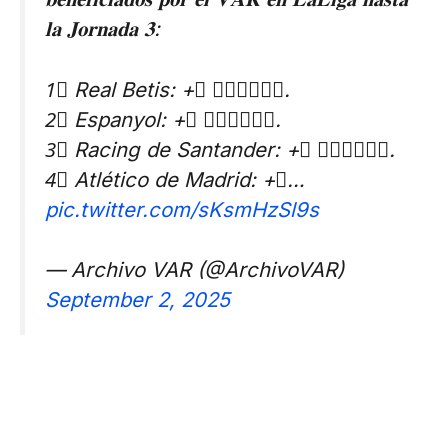
𝐥𝐚 𝐉𝐨𝐫𝐧𝐚𝐝𝐚 𝟑:
1⃣ Real Betis: +𝟐 𝐩𝐮𝐧𝐭𝐨𝐬.
2⃣ Espanyol: +𝟐 𝐩𝐮𝐧𝐭𝐨𝐬.
3⃣ Racing de Santander: +𝟐 𝐩𝐮𝐧𝐭𝐨𝐬.
4⃣ Atlético de Madrid: +𝟏…
pic.twitter.com/sKsmHzSl9s
— Archivo VAR (@ArchivoVAR)
September 2, 2025