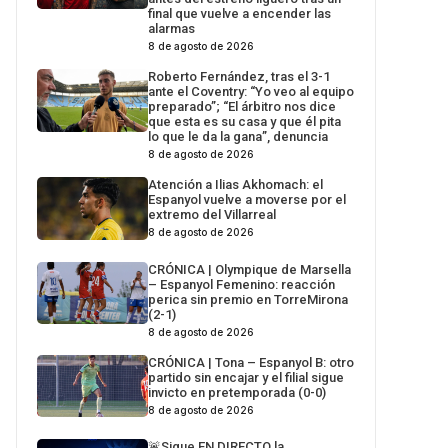
final que vuelve a encender las
alarmas
8 de agosto de 2026
Roberto Fernández, tras el 3-1
ante el Coventry: “Yo veo al equipo
preparado”; “El árbitro nos dice
que esta es su casa y que él pita
lo que le da la gana”, denuncia
8 de agosto de 2026
Atención a Ilias Akhomach: el
Espanyol vuelve a moverse por el
extremo del Villarreal
8 de agosto de 2026
CRÓNICA | Olympique de Marsella
– Espanyol Femenino: reacción
perica sin premio en TorreMirona
(2-1)
8 de agosto de 2026
CRÓNICA | Tona – Espanyol B: otro
partido sin encajar y el filial sigue
invicto en pretemporada (0-0)
8 de agosto de 2026
🚨Sigue EN DIRECTO la