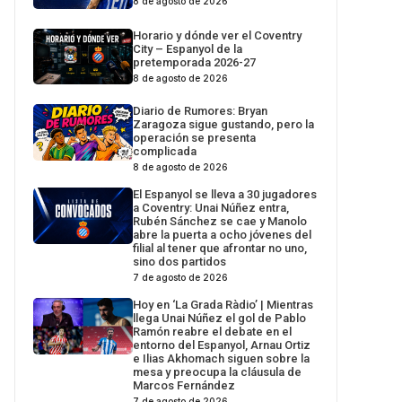
8 de agosto de 2026
Horario y dónde ver el Coventry
City – Espanyol de la
pretemporada 2026-27
8 de agosto de 2026
Diario de Rumores: Bryan
Zaragoza sigue gustando, pero la
operación se presenta
complicada
8 de agosto de 2026
El Espanyol se lleva a 30 jugadores
a Coventry: Unai Núñez entra,
Rubén Sánchez se cae y Manolo
abre la puerta a ocho jóvenes del
filial al tener que afrontar no uno,
sino dos partidos
7 de agosto de 2026
Hoy en ‘La Grada Ràdio’ | Mientras
llega Unai Núñez el gol de Pablo
Ramón reabre el debate en el
entorno del Espanyol, Arnau Ortiz
e Ilias Akhomach siguen sobre la
mesa y preocupa la cláusula de
Marcos Fernández
7 de agosto de 2026