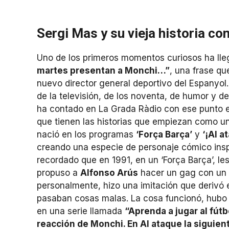
Sergi Mas y su vieja historia c
Uno de los primeros momentos curiosos ha l
martes presentan a Monchi…”
, una frase qu
nuevo director general deportivo del Espanyol
de la televisión, de los noventa, de humor y d
ha contado en La Grada Ràdio con ese punto en
que tienen las historias que empiezan como u
nació en los programas
‘Força Barça’
y
‘¡Al a
creando una especie de personaje cómico inspi
recordado que en 1991, en un ‘Força Barça’, le
propuso a
Alfonso Arús
hacer un gag con un a
personalmente, hizo una imitación que derivó e
pasaban cosas malas. La cosa funcionó, hubo r
en una serie llamada
“Aprenda a jugar al fút
reacción de Monchi. En Al ataque la siguie