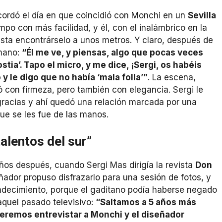
ordó el día en que coincidió con Monchi en un
Sevilla
mpo con más facilidad, y él, con el inalámbrico en la
asta encontrárselo a unos metros. Y claro, después de
umano:
“Él me ve, y piensas, algo que pocas veces
tia’. Tapo el micro, y me dice, ¡Sergi, os habéis
y le digo que no había ‘mala folla’”
. La escena,
ó con firmeza, pero también con elegancia. Sergi le
s gracias y ahí quedó una relación marcada por una
ue se les fue de las manos.
talentos del sur”
 años después, cuando Sergi Mas dirigía la revista
Don
eñador propuso disfrazarlo para una sesión de fotos, y
adecimiento, porque el gaditano podía haberse negado
quel pasado televisivo:
“Saltamos a 5 años más
queremos entrevistar a Monchi y el diseñador