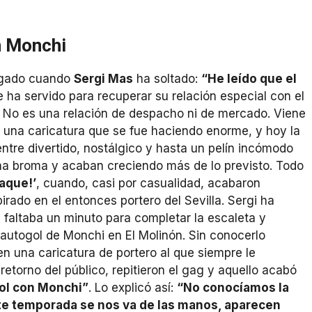
on Monchi
legado cuando
Sergi Mas
ha soltado:
“He leído que el
e ha servido para recuperar su relación especial con el
. No es una relación de despacho ni de mercado. Viene
e una caricatura que se fue haciendo enorme, y hoy la
tre divertido, nostálgico y hasta un pelín incómodo
na broma y acaban creciendo más de lo previsto. Todo
taque!’
, cuando, casi por casualidad, acabaron
rado en el entonces portero del Sevilla. Sergi ha
s faltaba un minuto para completar la escaleta y
utogol de Monchi en El Molinón. Sin conocerlo
n una caricatura de portero al que siempre le
etorno del público, repitieron el gag y aquello acabó
bol con Monchi”
. Lo explicó así:
“No conocíamos la
nte temporada se nos va de las manos, aparecen