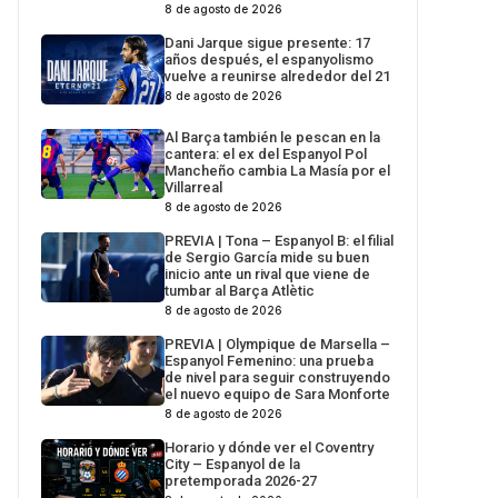
8 de agosto de 2026
Dani Jarque sigue presente: 17
años después, el espanyolismo
vuelve a reunirse alrededor del 21
8 de agosto de 2026
Al Barça también le pescan en la
cantera: el ex del Espanyol Pol
Mancheño cambia La Masía por el
Villarreal
8 de agosto de 2026
PREVIA | Tona – Espanyol B: el filial
de Sergio García mide su buen
inicio ante un rival que viene de
tumbar al Barça Atlètic
8 de agosto de 2026
PREVIA | Olympique de Marsella –
Espanyol Femenino: una prueba
de nivel para seguir construyendo
el nuevo equipo de Sara Monforte
8 de agosto de 2026
Horario y dónde ver el Coventry
City – Espanyol de la
pretemporada 2026-27