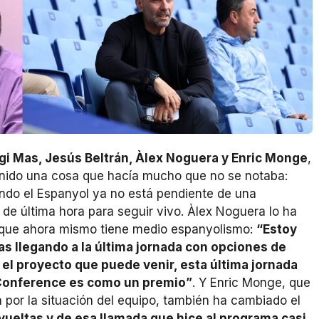
gi Mas, Jesús Beltrán, Àlex Noguera y Enric Monge
,
enido una cosa que hacía mucho que no se notaba:
ndo el Espanyol ya no está pendiente de una
de última hora para seguir vivo. Àlex Noguera lo ha
a que ahora mismo tiene medio espanyolismo:
“Estoy
ías llegando a la última jornada con opciones de
 el proyecto que puede venir, esta última jornada
a Conference es como un premio”
. Y Enric Monge, que
 por la situación del equipo, también ha cambiado el
 vueltas y de esa llamada que hice al programa casi