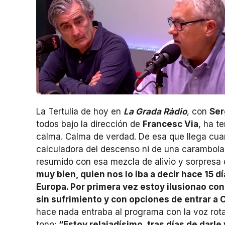
La Tertulia de hoy en
La Grada Ràdio
, con
Ser
todos bajo la dirección de
Francesc Via
, ha t
calma. Calma de verdad. De esa que llega cua
calculadora del descenso ni de una carambola 
resumido con esa mezcla de alivio y sorpres
muy bien, quien nos lo iba a decir hace 15 d
Europa. Por primera vez estoy ilusionao con
sin sufrimiento y con opciones de entrar 
hace nada entraba al programa con la voz rota
tono:
“Estoy relajadísimo, tras días de darle