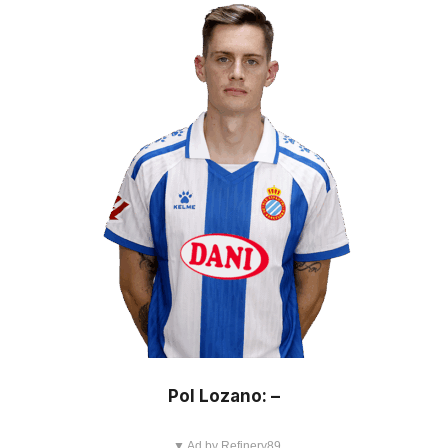
Pol Lozano: –
▼ Ad by Refinery89