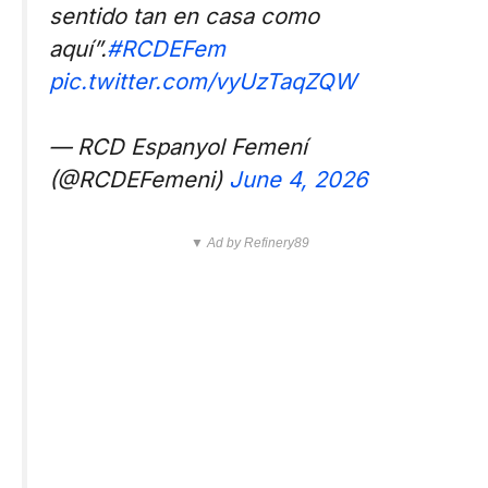
sentido tan en casa como
aquí”.
#RCDEFem
pic.twitter.com/vyUzTaqZQW
— RCD Espanyol Femení
(@RCDEFemeni)
June 4, 2026
▼ Ad by Refinery89