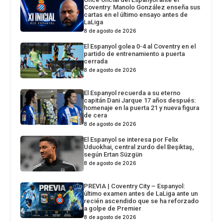
Coventry: Manolo González enseña sus
cartas en el último ensayo antes de
LaLiga
8 de agosto de 2026
El Espanyol golea 0-4 al Coventry en el
partido de entrenamiento a puerta
cerrada
8 de agosto de 2026
El Espanyol recuerda a su eterno
capitán Dani Jarque 17 años después:
homenaje en la puerta 21 y nueva figura
de cera
8 de agosto de 2026
El Espanyol se interesa por Felix
Uduokhai, central zurdo del Beşiktaş,
según Ertan Süzgün
8 de agosto de 2026
PREVIA | Coventry City – Espanyol:
último examen antes de LaLiga ante un
recién ascendido que se ha reforzado
a golpe de Premier
8 de agosto de 2026