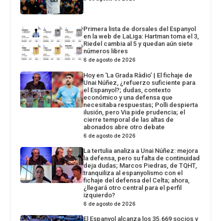
Primera lista de dorsales del Espanyol
en la web de LaLiga: Hartman toma el 3,
Riedel cambia al 5 y quedan aún siete
números libres
6 de agosto de 2026
Hoy en ‘La Grada Ràdio’ | El fichaje de
Unai Núñez, ¿refuerzo suficiente para
el Espanyol?; dudas, contexto
económico y una defensa que
necesitaba respuestas; Polli despierta
ilusión, pero Via pide prudencia; el
cierre temporal de las altas de
abonados abre otro debate
6 de agosto de 2026
La tertulia analiza a Unai Núñez: mejora
la defensa, pero su falta de continuidad
deja dudas; Marcos Piedras, de TQHT,
tranquiliza al espanyolismo con el
fichaje del defensa del Celta; ahora,
¿llegará otro central para el perfil
izquierdo?
6 de agosto de 2026
El Espanyol alcanza los 35.669 socios y