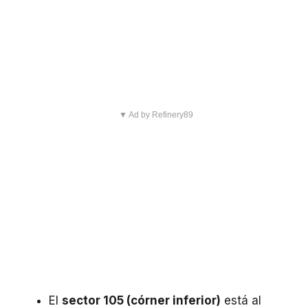
▼ Ad by Refinery89
El
sector 105 (córner inferior)
está al