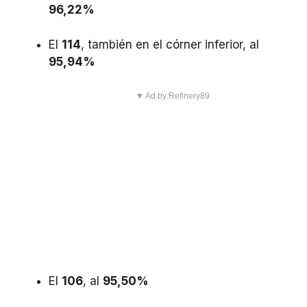
96,22%
El
114
, también en el córner inferior, al
95,94%
▼ Ad by Refinery89
El
106
, al
95,50%