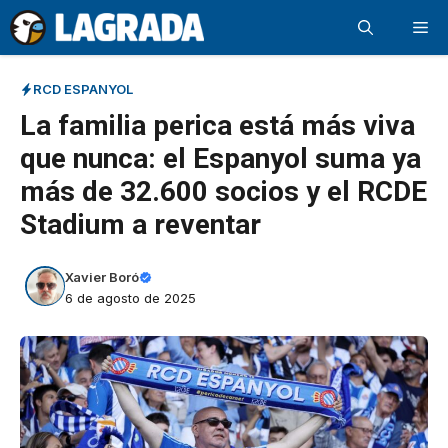
Saltar
Me
al
contenido
RCD ESPANYOL
La familia perica está más viva
que nunca: el Espanyol suma ya
más de 32.600 socios y el RCDE
Stadium a reventar
Xavier Boró
6 de agosto de 2025