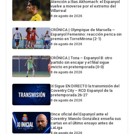
Atención a Ilias Akhomach: el Espanyol
vuelve a moverse por el extremo del
Villarreal
8 de agosto de 2026
CRÓNICA | Olympique de Marsella –
Espanyol Femenino: reacción perica sin
premio en TorreMirona (2-1)
8 de agosto de 2026
CRÓNICA | Tona – Espanyol B: otro
partido sin encajar y el filial sigue
invicto en pretemporada (0-0)
8 de agosto de 2026
🚨Sigue EN DIRECTO la transmisión del
Coventry City – RCD Espanyol de la
pretemporada 26-27
8 de agosto de 2026
Once oficial del Espanyol ante el
Coventry: Manolo González enseña sus
cartas en el último ensayo antes de
LaLiga
8 de agosto de 2026