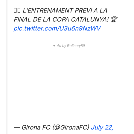
🏋️‍♂️ L’ENTRENAMENT PREVI A LA
FINAL DE LA COPA CATALUNYA! 🏆
pic.twitter.com/U3u6n9NzWV
▼ Ad by Refinery89
— Girona FC (@GironaFC)
July 22,