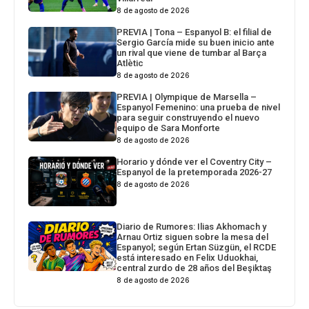
8 de agosto de 2026
PREVIA | Tona – Espanyol B: el filial de
Sergio García mide su buen inicio ante
un rival que viene de tumbar al Barça
Atlètic
8 de agosto de 2026
PREVIA | Olympique de Marsella –
Espanyol Femenino: una prueba de nivel
para seguir construyendo el nuevo
equipo de Sara Monforte
8 de agosto de 2026
Horario y dónde ver el Coventry City –
Espanyol de la pretemporada 2026-27
8 de agosto de 2026
Diario de Rumores: Ilias Akhomach y
Arnau Ortiz siguen sobre la mesa del
Espanyol; según Ertan Süzgün, el RCDE
está interesado en Felix Uduokhai,
central zurdo de 28 años del Beşiktaş
8 de agosto de 2026