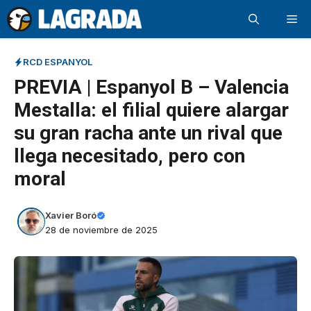
Saltar
Me
al
contenido
RCD ESPANYOL
PREVIA | Espanyol B – Valencia
Mestalla: el filial quiere alargar
su gran racha ante un rival que
llega necesitado, pero con
moral
Xavier Boró
28 de noviembre de 2025