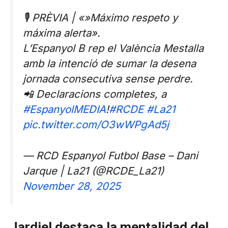
🎙️ PRÈVIA | «»Máximo respeto y
máxima alerta».
L’Espanyol B rep el València Mestalla
amb la intenció de sumar la desena
jornada consecutiva sense perdre.
📲 Declaracions completes, a
#EspanyolMEDIA
!
#RCDE
#La21
pic.twitter.com/O3wWPgAd5j
— RCD Espanyol Futbol Base – Dani
Jarque | La21 (@RCDE_La21)
November 28, 2025
Jardiel destaca la mentalidad del