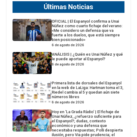
Últimas Noticias
OFICIAL | El Espanyol confirma a Unai
Núñez como cuarto fichaje del verano:
«Me considero un defensa que va
fuerte a los duelos, que está siempre
bien posicionado»
6 de agosto de 2026
ANÁLISIS | ¿Quién es Unai Núñez y qué
le puede aportar al Espanyol?
6 de agosto de 2026
Primera lista de dorsales del Espanyol
en la web de LaLiga: Hartman toma el 3,
Riedel cambia al 5 y quedan aún siete
números libres
6 de agosto de 2026
Hoy en ‘La Grada Ràdio’ | El fichaje de
Unai Núñez, ¿refuerzo suficiente para
el Espanyol?; dudas, contexto
económico y una defensa que
necesitaba respuestas; Polli despierta
ilusión, pero Via pide prudencia; el