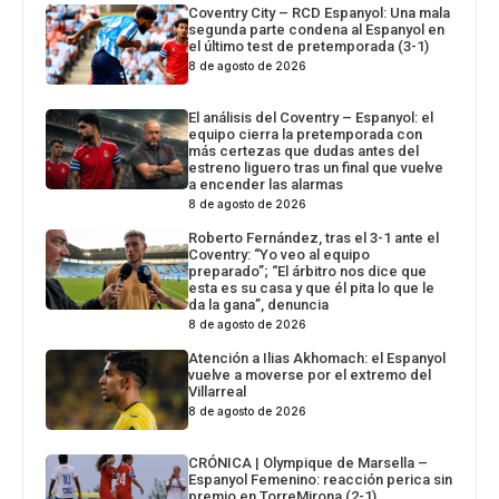
Coventry City – RCD Espanyol: Una mala
segunda parte condena al Espanyol en
el último test de pretemporada (3-1)
8 de agosto de 2026
El análisis del Coventry – Espanyol: el
equipo cierra la pretemporada con
más certezas que dudas antes del
estreno liguero tras un final que vuelve
a encender las alarmas
8 de agosto de 2026
Roberto Fernández, tras el 3-1 ante el
Coventry: “Yo veo al equipo
preparado”; “El árbitro nos dice que
esta es su casa y que él pita lo que le
da la gana”, denuncia
8 de agosto de 2026
Atención a Ilias Akhomach: el Espanyol
vuelve a moverse por el extremo del
Villarreal
8 de agosto de 2026
CRÓNICA | Olympique de Marsella –
Espanyol Femenino: reacción perica sin
premio en TorreMirona (2-1)