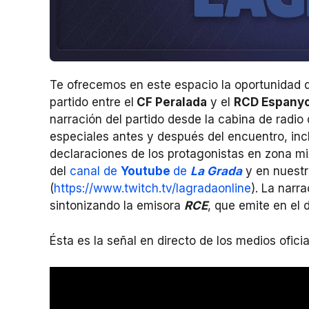
Te ofrecemos en este espacio la oportunidad de
partido entre el
CF Peralada
y el
RCD Espanyo
narración del partido desde la cabina de radio
especiales antes y después del encuentro, incl
declaraciones de los protagonistas en zona mi
del
canal de
Youtube
de
La
Grada
y en nuestr
(
https://www.twitch.tv/lagradaonline
). La narr
sintonizando la emisora
RCE
, que emite en el 
Ésta es la señal en directo de los medios ofici