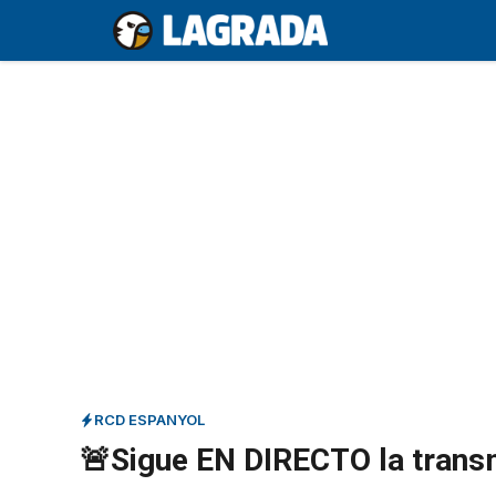
Saltar
al
contenido
RCD ESPANYOL
🚨Sigue EN DIRECTO la transm