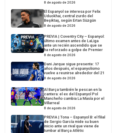
8 de agosto de 2026
El Espanyol se interesa por Felix
Uduokhai, central zurdo del
Beşiktaş, según Ertan Süzgün
8 de agosto de 2026
PREVIA | Coventry City – Espanyol:
último examen antes de LaLiga
ante un recién ascendido que se
ha reforzado a golpe de Premier
8 de agosto de 2026
Dani Jarque sigue presente: 17
años después, el espanyolismo
vuelve a reunirse alrededor del 21
8 de agosto de 2026
Al Barça también le pescan en la
cantera: el ex del Espanyol Pol
Mancheño cambia La Masía por el
Villarreal
8 de agosto de 2026
PREVIA | Tona – Espanyol B: el filial
de Sergio García mide su buen
inicio ante un rival que viene de
tumbar al Barça Atlètic