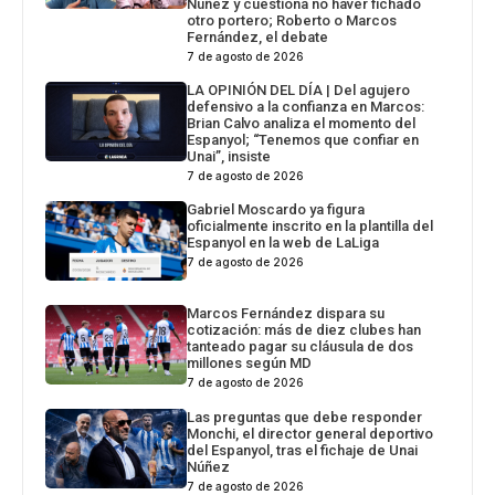
Núñez y cuestiona no haver fichado
otro portero; Roberto o Marcos
Fernández, el debate
7 de agosto de 2026
LA OPINIÓN DEL DÍA | Del agujero
defensivo a la confianza en Marcos:
Brian Calvo analiza el momento del
Espanyol; “Tenemos que confiar en
Unai”, insiste
7 de agosto de 2026
Gabriel Moscardo ya figura
oficialmente inscrito en la plantilla del
Espanyol en la web de LaLiga
7 de agosto de 2026
Marcos Fernández dispara su
cotización: más de diez clubes han
tanteado pagar su cláusula de dos
millones según MD
7 de agosto de 2026
Las preguntas que debe responder
Monchi, el director general deportivo
del Espanyol, tras el fichaje de Unai
Núñez
7 de agosto de 2026