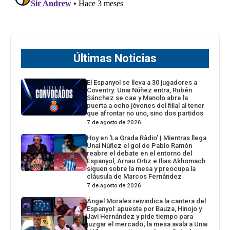
Últimas Noticias
El Espanyol se lleva a 30 jugadores a
Coventry: Unai Núñez entra, Rubén
Sánchez se cae y Manolo abre la
puerta a ocho jóvenes del filial al tener
que afrontar no uno, sino dos partidos
7 de agosto de 2026
Hoy en ‘La Grada Ràdio’ | Mientras llega
Unai Núñez el gol de Pablo Ramón
reabre el debate en el entorno del
Espanyol, Arnau Ortiz e Ilias Akhomach
siguen sobre la mesa y preocupa la
cláusula de Marcos Fernández
7 de agosto de 2026
Ángel Morales reivindica la cantera del
Espanyol: apuesta por Bauza, Hinojo y
Javi Hernández y pide tiempo para
juzgar el mercado; la mesa avala a Unai