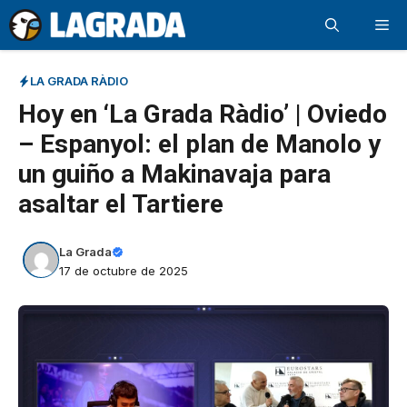
Saltar
Me
al
contenido
LA GRADA RÀDIO
Hoy en ‘La Grada Ràdio’ | Oviedo
– Espanyol: el plan de Manolo y
un guiño a Makinavaja para
asaltar el Tartiere
La Grada
17 de octubre de 2025