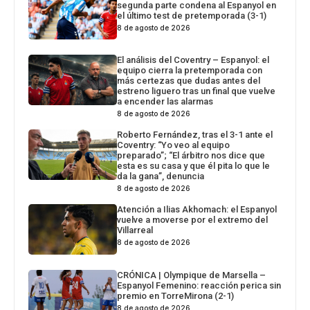
segunda parte condena al Espanyol en
el último test de pretemporada (3-1)
8 de agosto de 2026
El análisis del Coventry – Espanyol: el
equipo cierra la pretemporada con
más certezas que dudas antes del
estreno liguero tras un final que vuelve
a encender las alarmas
8 de agosto de 2026
Roberto Fernández, tras el 3-1 ante el
Coventry: “Yo veo al equipo
preparado”; “El árbitro nos dice que
esta es su casa y que él pita lo que le
da la gana”, denuncia
8 de agosto de 2026
Atención a Ilias Akhomach: el Espanyol
vuelve a moverse por el extremo del
Villarreal
8 de agosto de 2026
CRÓNICA | Olympique de Marsella –
Espanyol Femenino: reacción perica sin
premio en TorreMirona (2-1)
8 de agosto de 2026