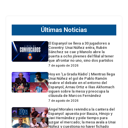
Últimas Noticias
El Espanyol se lleva a 30 jugadores a
Coventry: Unai Núñez entra, Rubén
Sánchez se cae y Manolo abre la
puerta a ocho jóvenes del filial al tener
que afrontar no uno, sino dos partidos
7 de agosto de 2026
Hoy en ‘La Grada Ràdio’ | Mientras llega
Unai Núñez el gol de Pablo Ramón
reabre el debate en el entorno del
Espanyol, Arnau Ortiz e Ilias Akhomach
siguen sobre la mesa y preocupa la
cláusula de Marcos Fernández
7 de agosto de 2026
Ángel Morales reivindica la cantera del
Espanyol: apuesta por Bauza, Hinojo y
Javi Hernández y pide tiempo para
juzgar el mercado; la mesa avala a Unai
Núñez y cuestiona no haver fichado