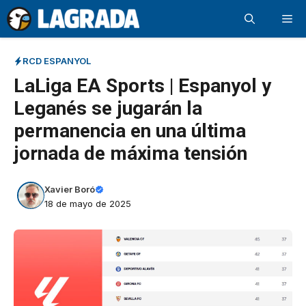
Saltar
Me
al
contenido
RCD ESPANYOL
LaLiga EA Sports | Espanyol y
Leganés se jugarán la
permanencia en una última
jornada de máxima tensión
Xavier Boró
18 de mayo de 2025