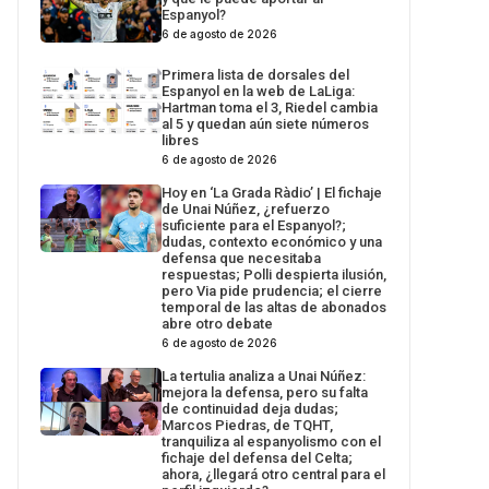
Espanyol?
6 de agosto de 2026
Primera lista de dorsales del
Espanyol en la web de LaLiga:
Hartman toma el 3, Riedel cambia
al 5 y quedan aún siete números
libres
6 de agosto de 2026
Hoy en ‘La Grada Ràdio’ | El fichaje
de Unai Núñez, ¿refuerzo
suficiente para el Espanyol?;
dudas, contexto económico y una
defensa que necesitaba
respuestas; Polli despierta ilusión,
pero Via pide prudencia; el cierre
temporal de las altas de abonados
abre otro debate
6 de agosto de 2026
La tertulia analiza a Unai Núñez:
mejora la defensa, pero su falta
de continuidad deja dudas;
Marcos Piedras, de TQHT,
tranquiliza al espanyolismo con el
fichaje del defensa del Celta;
ahora, ¿llegará otro central para el