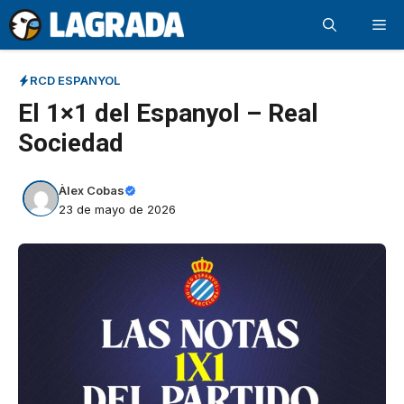
Saltar
Me
al
contenido
RCD ESPANYOL
El 1×1 del Espanyol – Real
Sociedad
Àlex Cobas
23 de mayo de 2026