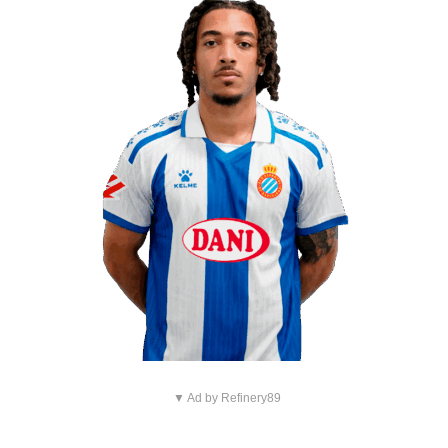
▼ Ad by Refinery89