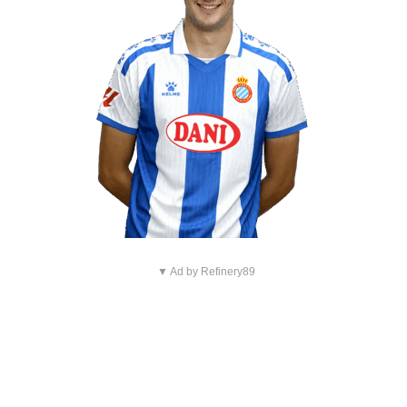
▼ Ad by Refinery89