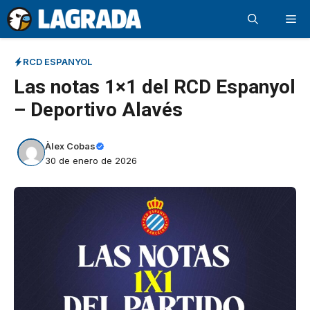
Saltar
Me
al
contenido
RCD ESPANYOL
Las notas 1×1 del RCD Espanyol
– Deportivo Alavés
Àlex Cobas
30 de enero de 2026