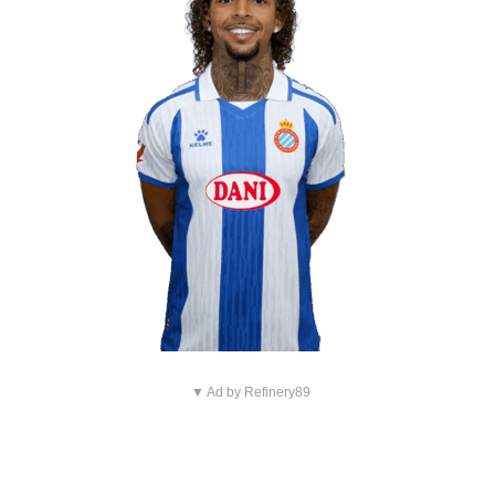
▼ Ad by Refinery89