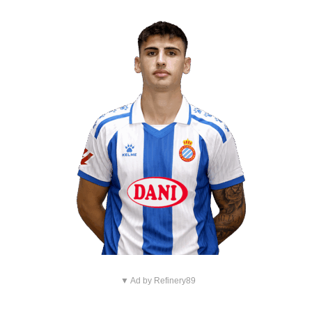
▼ Ad by Refinery89