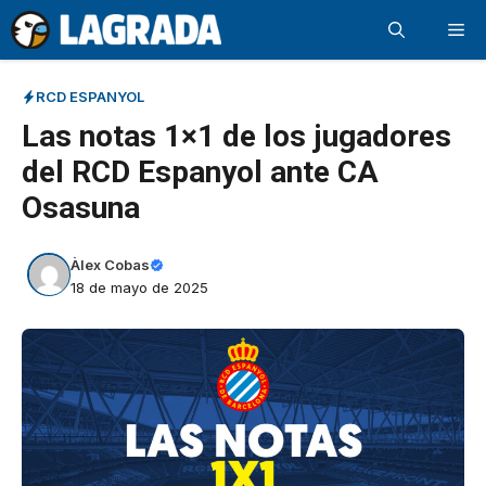
Saltar
Me
al
contenido
RCD ESPANYOL
Las notas 1×1 de los jugadores
del RCD Espanyol ante CA
Osasuna
Àlex Cobas
18 de mayo de 2025