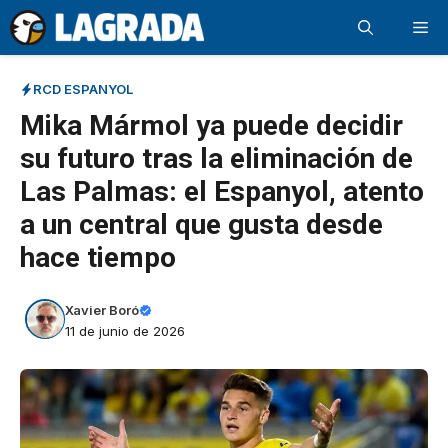
Saltar
Me
al
contenido
RCD ESPANYOL
Mika Mármol ya puede decidir
su futuro tras la eliminación de
Las Palmas: el Espanyol, atento
a un central que gusta desde
hace tiempo
Xavier Boró
11 de junio de 2026