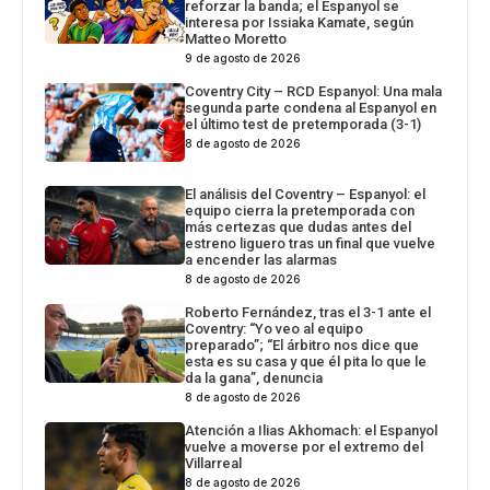
reforzar la banda; el Espanyol se
interesa por Issiaka Kamate, según
Matteo Moretto
9 de agosto de 2026
Coventry City – RCD Espanyol: Una mala
segunda parte condena al Espanyol en
el último test de pretemporada (3-1)
8 de agosto de 2026
El análisis del Coventry – Espanyol: el
equipo cierra la pretemporada con
más certezas que dudas antes del
estreno liguero tras un final que vuelve
a encender las alarmas
8 de agosto de 2026
Roberto Fernández, tras el 3-1 ante el
Coventry: “Yo veo al equipo
preparado”; “El árbitro nos dice que
esta es su casa y que él pita lo que le
da la gana”, denuncia
8 de agosto de 2026
Atención a Ilias Akhomach: el Espanyol
vuelve a moverse por el extremo del
Villarreal
8 de agosto de 2026