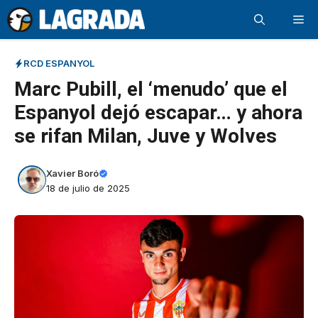
Saltar
Me
al
contenido
RCD ESPANYOL
Marc Pubill, el ‘menudo’ que el
Espanyol dejó escapar… y ahora
se rifan Milan, Juve y Wolves
Xavier Boró
18 de julio de 2025