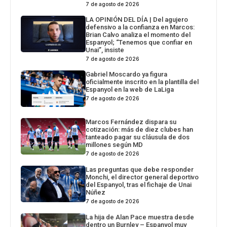
7 de agosto de 2026
LA OPINIÓN DEL DÍA | Del agujero
defensivo a la confianza en Marcos:
Brian Calvo analiza el momento del
Espanyol; “Tenemos que confiar en
Unai”, insiste
7 de agosto de 2026
Gabriel Moscardo ya figura
oficialmente inscrito en la plantilla del
Espanyol en la web de LaLiga
7 de agosto de 2026
Marcos Fernández dispara su
cotización: más de diez clubes han
tanteado pagar su cláusula de dos
millones según MD
7 de agosto de 2026
Las preguntas que debe responder
Monchi, el director general deportivo
del Espanyol, tras el fichaje de Unai
Núñez
7 de agosto de 2026
La hija de Alan Pace muestra desde
dentro un Burnley – Espanyol muy