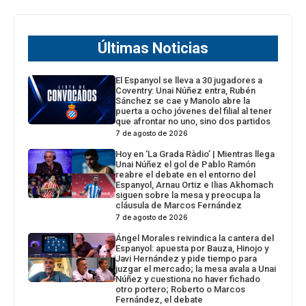
Últimas Noticias
El Espanyol se lleva a 30 jugadores a
Coventry: Unai Núñez entra, Rubén
Sánchez se cae y Manolo abre la
puerta a ocho jóvenes del filial al tener
que afrontar no uno, sino dos partidos
7 de agosto de 2026
Hoy en ‘La Grada Ràdio’ | Mientras llega
Unai Núñez el gol de Pablo Ramón
reabre el debate en el entorno del
Espanyol, Arnau Ortiz e Ilias Akhomach
siguen sobre la mesa y preocupa la
cláusula de Marcos Fernández
7 de agosto de 2026
Ángel Morales reivindica la cantera del
Espanyol: apuesta por Bauza, Hinojo y
Javi Hernández y pide tiempo para
juzgar el mercado; la mesa avala a Unai
Núñez y cuestiona no haver fichado
otro portero; Roberto o Marcos
Fernández, el debate