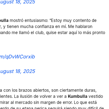
ugust 18, 2025
ulla
mostró entusiasmo: “Estoy muy contento de
ter, y tienen mucha confianza en mí. Me hablaron
ando me llamó el club, quise estar aquí lo más pronto
com/qDvWCorxib
ugust 18, 2025
a con los brazos abiertos, son ciertamente duras,
entes. La ilusión de volver a ver a
Kumbulla
vestido
mirar al mercado sin margen de error. Lo que está
erdo de su etapa perica seguirá siendo muy difícil de