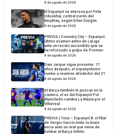
8 de agosto de 2026
El Espanyol se interesa por Felix
Uduokhai, central zurdo del
Beşiktaş, según Ertan Süzgün
8 de agosto de 2026
PREVIA | Coventry City – Espanyol:
último examen antes de LaLiga
ante un recién ascendido que se
ha reforzado a golpe de Premier
8 de agosto de 2026
Dani Jarque sigue presente: 17
años después, el espanyolismo
vuelve a reunirse alrededor del 21
8 de agosto de 2026
Al Barça también le pescan en la
cantera: el ex del Espanyol Pol
Mancheño cambia La Masía por el
Villarreal
8 de agosto de 2026
PREVIA | Tona – Espanyol B: el filial
de Sergio García mide su buen
inicio ante un rival que viene de
tumbar al Barça Atlètic