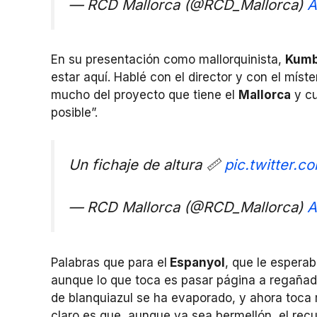
— RCD Mallorca (@RCD_Mallorca)
A
En su presentación como mallorquinista,
Kumb
estar aquí. Hablé con el director y con el mís
mucho del proyecto que tiene el
Mallorca
y cu
posible”.
Un fichaje de altura 📏
pic.twitter.
— RCD Mallorca (@RCD_Mallorca)
A
Palabras que para el
Espanyol
, que le esperab
aunque lo que toca es pasar página a regañadi
de blanquiazul se ha evaporado, y ahora toca 
claro es que, aunque ya sea bermellón, el recu