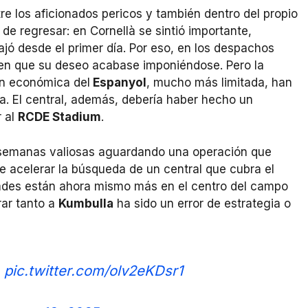
e los aficionados pericos y también dentro del propio
de regresar: en Cornellà se sintió importante,
jó desde el primer día. Por eso, en los despachos
 en que su deseo acabase imponiéndose. Pero la
ón económica del
Espanyol
, mucho más limitada, han
ca. El central, además, debería haber hecho un
r al
RCDE Stadium
.
s semanas valiosas aguardando una operación que
e acelerar la búsqueda de un central que cubra el
dades están ahora mismo más en el centro del campo
rar tanto a
Kumbulla
ha sido un error de estrategia o

pic.twitter.com/olv2eKDsr1