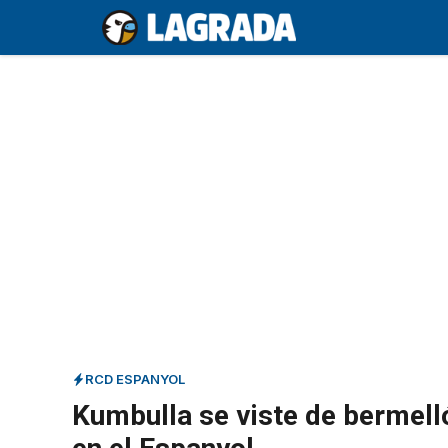
Saltar
al
contenido
RCD ESPANYOL
Kumbulla se viste de bermelló