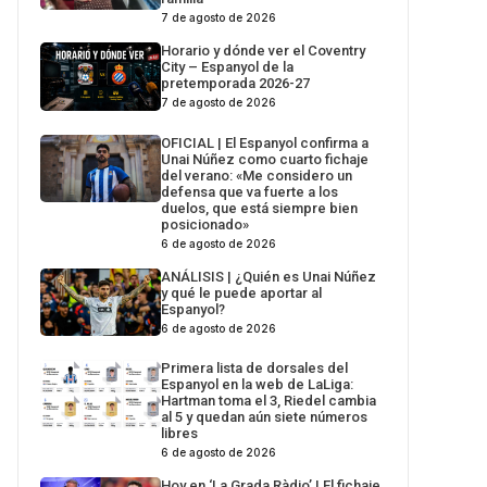
7 de agosto de 2026
Horario y dónde ver el Coventry
City – Espanyol de la
pretemporada 2026-27
7 de agosto de 2026
OFICIAL | El Espanyol confirma a
Unai Núñez como cuarto fichaje
del verano: «Me considero un
defensa que va fuerte a los
duelos, que está siempre bien
posicionado»
6 de agosto de 2026
ANÁLISIS | ¿Quién es Unai Núñez
y qué le puede aportar al
Espanyol?
6 de agosto de 2026
Primera lista de dorsales del
Espanyol en la web de LaLiga:
Hartman toma el 3, Riedel cambia
al 5 y quedan aún siete números
libres
6 de agosto de 2026
Hoy en ‘La Grada Ràdio’ | El fichaje