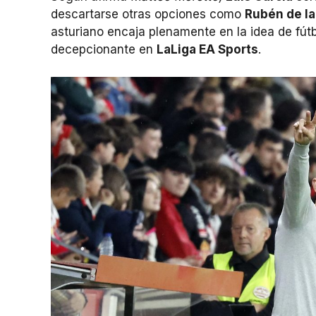
descartarse otras opciones como
Rubén de la
asturiano encaja plenamente en la idea de fút
decepcionante en
LaLiga EA Sports
.