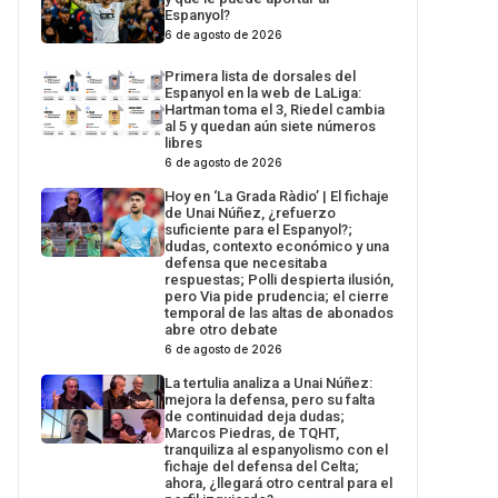
Espanyol?
6 de agosto de 2026
Primera lista de dorsales del
Espanyol en la web de LaLiga:
Hartman toma el 3, Riedel cambia
al 5 y quedan aún siete números
libres
6 de agosto de 2026
Hoy en ‘La Grada Ràdio’ | El fichaje
de Unai Núñez, ¿refuerzo
suficiente para el Espanyol?;
dudas, contexto económico y una
defensa que necesitaba
respuestas; Polli despierta ilusión,
pero Via pide prudencia; el cierre
temporal de las altas de abonados
abre otro debate
6 de agosto de 2026
La tertulia analiza a Unai Núñez:
mejora la defensa, pero su falta
de continuidad deja dudas;
Marcos Piedras, de TQHT,
tranquiliza al espanyolismo con el
fichaje del defensa del Celta;
ahora, ¿llegará otro central para el